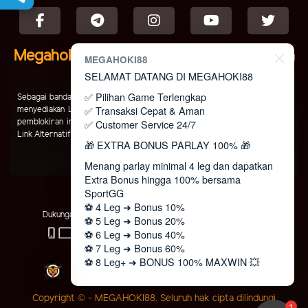
Megahoki88 Situs Slot RTP Tertinggi dan
MEGAHOKI88
Terbaik di Indonesia
SELAMAT DATANG DI MEGAHOKI88
✅ Pilihan Game Terlengkap
Sebagai bandar judi online terbesar dan terpercaya, situs kami juga telah
✅ Transaksi Cepat & Aman
menyediakan Link Resmi untuk memudahkan pemain agar terhindar dari
✅ Customer Service 24/7
pemblokiran internet positif atau nawala. Situs resmi kami menyediakan
Link Alternatif agar dapat mengakses
Megahoki88 Login
.
🎁 EXTRA BONUS PARLAY 100% 🎁
Menang parlay minimal 4 leg dan dapatkan
Extra Bonus hingga 100% bersama
SportGG
⚽️ 4 Leg ➜ Bonus 10%
Dukungan Perangkat :
Keamanan Terjamin :
⚽️ 5 Leg ➜ Bonus 20%
⚽️ 6 Leg ➜ Bonus 40%
⚽️ 7 Leg ➜ Bonus 60%
Lisensi :
⚽️ 8 Leg+ ➜ BONUS 100% MAXWIN 💥
✅ Min bet Rp70K
✅ Odds min 1.7 / leg
Copyright © - MEGAHOKI88. Seluruh hak cipta dilindungi
1