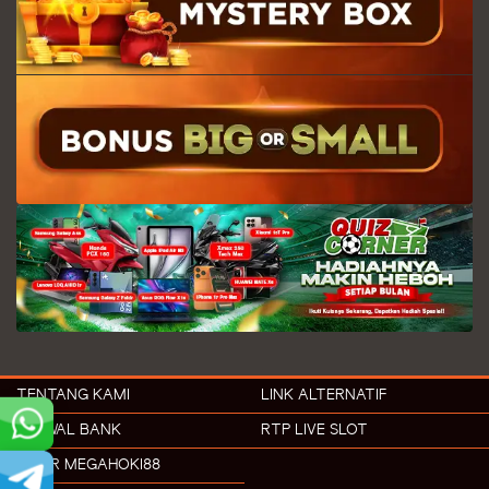
TENTANG KAMI
LINK ALTERNATIF
JADWAL BANK
RTP LIVE SLOT
FITUR MEGAHOKI88